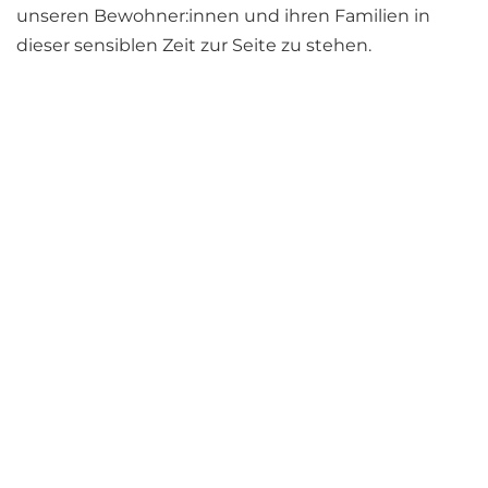
unseren Bewohner:innen und ihren Familien in
dieser sensiblen Zeit zur Seite zu stehen.
Die Einrichtungsleiterin Karin Schwaighofer BScN,
MSc ist stolz auf die Einzigartigkeit der
Seniorenhoamat und auf das gelebte Pflege- und
Betreuungskonzept im Haus. Denn dadurch ist
eine ganz spezielle "Bewohner:innen bezogene
Pflege und Betreuung" gewährleistet und das
Wohlbefinden jedes/jeder Einzelnen wird als
oberste Priorität berücksichtigt.
Neben der professionellen Pflege rundet eine
Kinderbetreuungseinrichtung namens
"Kinderhoamat", eine hauseigene Großküche, eine