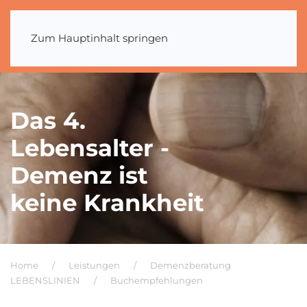
Zum Hauptinhalt springen
Das 4.
Lebensalter -
Demenz ist
keine Krankheit
Home
Leistungen
Demenzberatung
LEBENSLINIEN
Buchempfehlungen